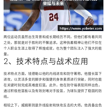
两位运动员虽然出生背景和成长期经历不同，但他们都有着共同
之处，那就是对于胜利的不懈追求。这种执着精神让他们不仅在
个人职业生涯上取得了辉煌成就，也为整个团队注入了强大的能
量。
2、技术特点与战术应用
技术特点方面，钱德勒以他的内线进攻和防守著称。他擅长篮下
进攻，以灵活多变的脚步和强健的身体素质进行突破，同时也能
在关键时刻完成高难度扣篮。此外，他在防守端表现同样出色，
通过积极抢篮板以及有效封堵对手投篮，为球队提供了稳固的防
线。
相较之下，威姆斯则是外线投射和快攻反击的大师。他具备出色