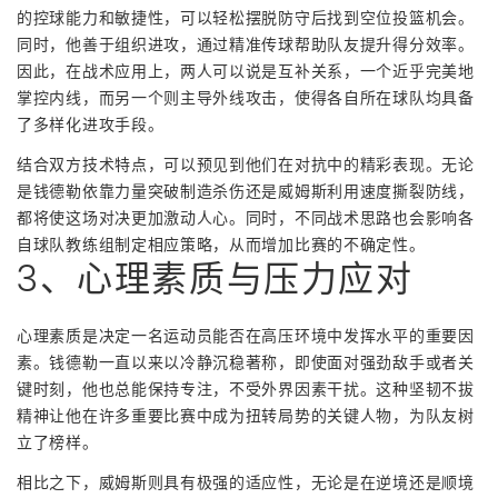
的控球能力和敏捷性，可以轻松摆脱防守后找到空位投篮机会。
同时，他善于组织进攻，通过精准传球帮助队友提升得分效率。
因此，在战术应用上，两人可以说是互补关系，一个近乎完美地
掌控内线，而另一个则主导外线攻击，使得各自所在球队均具备
了多样化进攻手段。
结合双方技术特点，可以预见到他们在对抗中的精彩表现。无论
是钱德勒依靠力量突破制造杀伤还是威姆斯利用速度撕裂防线，
都将使这场对决更加激动人心。同时，不同战术思路也会影响各
自球队教练组制定相应策略，从而增加比赛的不确定性。
3、心理素质与压力应对
心理素质是决定一名运动员能否在高压环境中发挥水平的重要因
素。钱德勒一直以来以冷静沉稳著称，即使面对强劲敌手或者关
键时刻，他也总能保持专注，不受外界因素干扰。这种坚韧不拔
精神让他在许多重要比赛中成为扭转局势的关键人物，为队友树
立了榜样。
相比之下，威姆斯则具有极强的适应性，无论是在逆境还是顺境