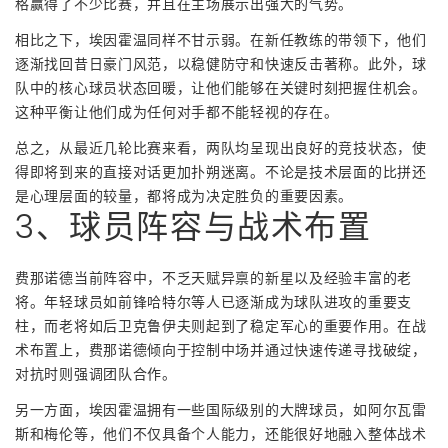
格赢得了不少比赛，并且在主场展示出强大的气势。
相比之下，埃因霍温同样不甘示弱。在新任教练的带领下，他们
逐渐找回昔日豪门风范，以稳健防守和快速反击著称。此外，球
队中的核心球员状态回暖，让他们能够在关键时刻把握住机会。
这种平衡让他们成为任何对手都不能轻视的存在。
总之，从最近几轮比赛来看，两队均呈现出良好的竞技状态，使
得即将到来的直接对话更加扑朔迷离。不论是技术层面的比拼还
是心理层面的较量，都将成为决定胜负的重要因素。
3、球员阵容与战术布置
费那诺德当前阵容中，不乏天赋异禀的新星以及经验丰富的老
将。年轻球员如前锋哈特尔等人已逐渐成为球队进攻的重要支
柱，而老将如后卫克鲁伊夫则起到了稳定军心的重要作用。在战
术布置上，费那诺德倾向于控制中场并通过快速传递寻找破绽，
对抗时则强调团队合作。
另一方面，埃因霍温拥有一些国际级别的大牌球员，如阿尔瓦雷
斯和梅伦等，他们不仅具备个人能力，还能很好地融入整体战术