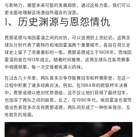
与影响力，展望未来可能的发展趋势。通过这些方面，我们可以
更全面地理解这场激战所蕴含的深意。
1、历史渊源与恩怨情仇
费那诺德与埃因霍温之间的对抗，可以追溯到上世纪初。这两支
球队分别代表了鹿特丹和埃因霍温两个重要城市，各自在荷兰足
球史上留下了浓墨重彩的一笔。费那诺德成立于1908年，而埃因
霍温则是在1913年成立。随着时间推移，这两支球队在各项赛事
中相遇频繁，每一次交锋都充满火药味。
在过去几十年里，两队曾多次争夺联赛冠军和杯赛荣誉，在这一
过程中积累了诸多经典对决。例如，在1984年的欧联杯半决赛
中，费那诺德以绝对优势晋级，这不仅让他们获得了最终冠军，
也加深了两队之间的敌意。反之，在1990年代，埃因霍温也曾凭
借出色表现多次击败费那诺德，两队间形成了一种你来我往、互
有胜负的局面。