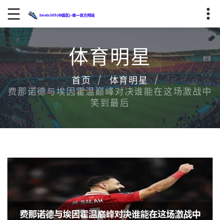
体育明星
首页
体育明星
费那诺德与埃因霍温巅峰对决谁能在这场激战中
笑到最后