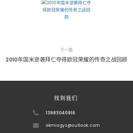
下一篇
2010年国米逆袭拜仁夺得欧冠荣耀的传奇之战回顾
找到我们
13983040916
akmiogyz@outlook.com