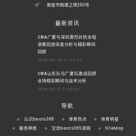
敦煌市赔潮之塔250号
最新资讯
CBA广厦与深圳激烈对抗全程
录像回放深度分析与精彩瞬间
回顾
2026-08-05 17:34:44
CBA山东队与广厦队激战回顾
全场精彩瞬间与战术分析
2026-08-01 11:45:54
导航
认识beats365
体育热点
体育明星
服务种类
交流beats365官网
SiteMap