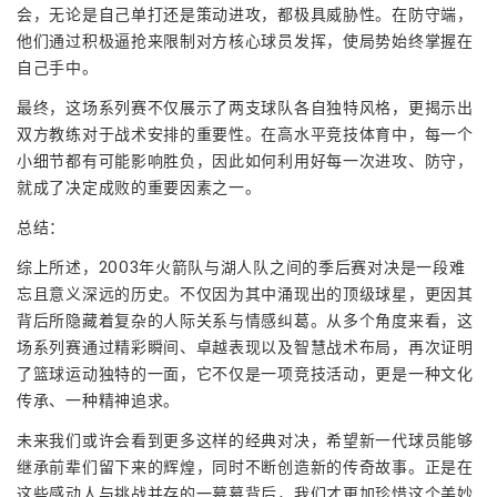
会，无论是自己单打还是策动进攻，都极具威胁性。在防守端，
他们通过积极逼抢来限制对方核心球员发挥，使局势始终掌握在
自己手中。
最终，这场系列赛不仅展示了两支球队各自独特风格，更揭示出
双方教练对于战术安排的重要性。在高水平竞技体育中，每一个
小细节都有可能影响胜负，因此如何利用好每一次进攻、防守，
就成了决定成败的重要因素之一。
总结：
综上所述，2003年火箭队与湖人队之间的季后赛对决是一段难
忘且意义深远的历史。不仅因为其中涌现出的顶级球星，更因其
背后所隐藏着复杂的人际关系与情感纠葛。从多个角度来看，这
场系列赛通过精彩瞬间、卓越表现以及智慧战术布局，再次证明
了篮球运动独特的一面，它不仅是一项竞技活动，更是一种文化
传承、一种精神追求。
未来我们或许会看到更多这样的经典对决，希望新一代球员能够
继承前辈们留下来的辉煌，同时不断创造新的传奇故事。正是在
这些感动人与挑战并存的一幕幕背后，我们才更加珍惜这个美妙