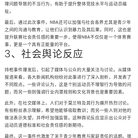
理问题导致的不当行为，有助于提升整体竞技水平与运动员福
祉。
最后，通过此次事件，NBA还可以加强与社会各界尤其是青少年
之间的沟通与教育，让他们认识到暴力及其后果。同时，这也是
提升联赛社会责任感的重要一步，使得NBA不仅仅是一个体育赛
事，更是一个具有正能量的平台。
3、社会舆论反应
持枪事件爆发后，引起了媒体与公众的大量关注与讨论。从媒体
报道来看，各大新闻机构纷纷对此事进行了深入剖析，并发表了
不同观点。一些评论认为，这是个别运动员不理智行为导致的问
题，而另一些则强调行业内潜规则和文化背景也是重要因素。
此外，在社交媒体上，人们对于莫兰特及其行为展开热烈讨论。
有些粉丝表示理解，希望他能够吸取教训；而另一些人则对他的
做法表示失望，并呼吁加强监管。这种舆论反应显示出公众对于
运动员道德标准和社会责任感的新期待。
最终，这一事件也激发了关于青少年教育与家庭责任的话题。很