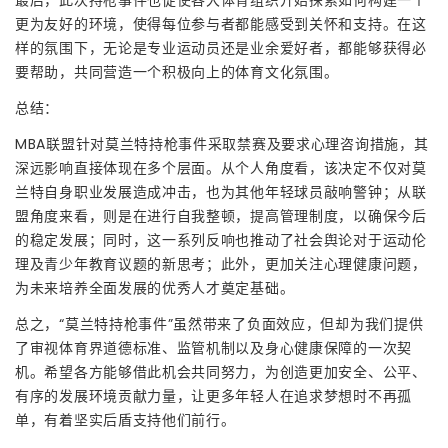
更为友好的环境，使得每位参与者都能感受到关怀和支持。在这
样的氛围下，无论是专业运动员还是业余爱好者，都能够获得必
要帮助，共同营造一个积极向上的体育文化氛围。
总结：
MBA联盟针对莫兰特持枪事件采取禁赛及要求心理咨询措施，其
深远影响直接体现在多个层面。从个人角度看，该决定不仅对莫
兰特自身职业发展造成冲击，也为其他年轻球员敲响警钟；从联
盟角度来看，则是在进行自我整顿，提高管理制度，以确保今后
的稳定发展；同时，这一系列反响也推动了社会舆论对于运动伦
理及青少年教育议题的新思考；此外，更加关注心理健康问题，
为未来培养全面发展的优秀人才奠定基础。
总之，“莫兰特持枪事件”虽然带来了负面效应，但却为我们提供
了审视体育界道德标准、监管机制以及身心健康保障的一次契
机。希望各方能够借此机会共同努力，为创造更加安全、公平、
有序的发展环境贡献力量，让更多年轻人在追求梦想时不再孤
单，有着坚实后盾支持他们前行。