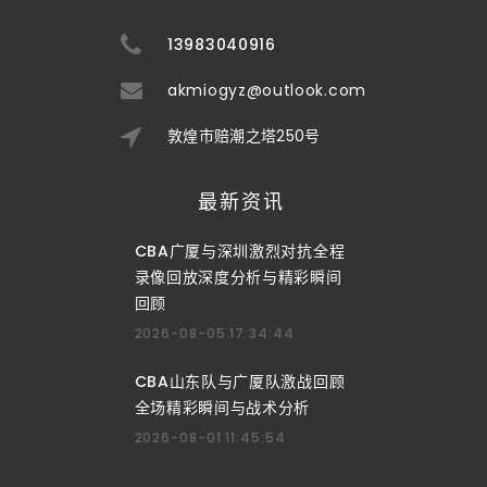
13983040916
akmiogyz@outlook.com
敦煌市赔潮之塔250号
最新资讯
CBA广厦与深圳激烈对抗全程
录像回放深度分析与精彩瞬间
回顾
2026-08-05 17:34:44
CBA山东队与广厦队激战回顾
全场精彩瞬间与战术分析
2026-08-01 11:45:54