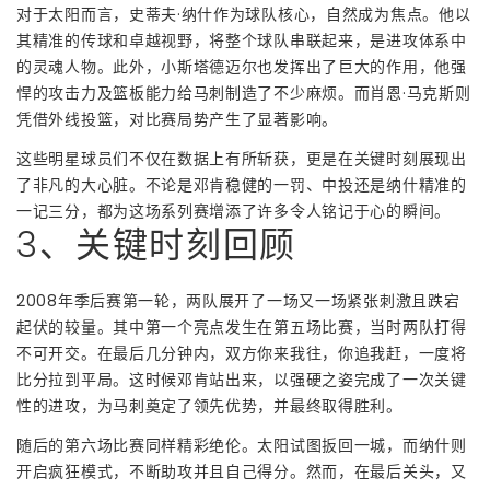
对于太阳而言，史蒂夫·纳什作为球队核心，自然成为焦点。他以
其精准的传球和卓越视野，将整个球队串联起来，是进攻体系中
的灵魂人物。此外，小斯塔德迈尔也发挥出了巨大的作用，他强
悍的攻击力及篮板能力给马刺制造了不少麻烦。而肖恩·马克斯则
凭借外线投篮，对比赛局势产生了显著影响。
这些明星球员们不仅在数据上有所斩获，更是在关键时刻展现出
了非凡的大心脏。不论是邓肯稳健的一罚、中投还是纳什精准的
一记三分，都为这场系列赛增添了许多令人铭记于心的瞬间。
3、关键时刻回顾
2008年季后赛第一轮，两队展开了一场又一场紧张刺激且跌宕
起伏的较量。其中第一个亮点发生在第五场比赛，当时两队打得
不可开交。在最后几分钟内，双方你来我往，你追我赶，一度将
比分拉到平局。这时候邓肯站出来，以强硬之姿完成了一次关键
性的进攻，为马刺奠定了领先优势，并最终取得胜利。
随后的第六场比赛同样精彩绝伦。太阳试图扳回一城，而纳什则
开启疯狂模式，不断助攻并且自己得分。然而，在最后关头，又