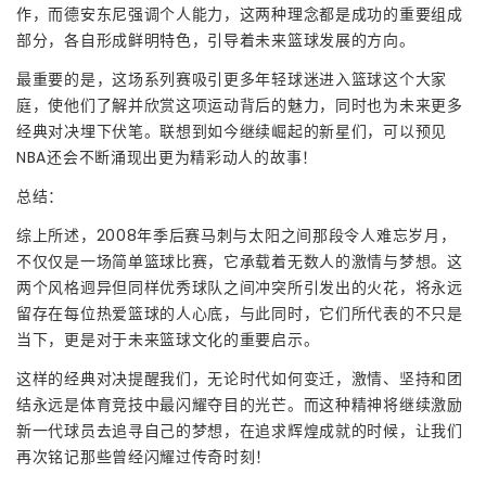
作，而德安东尼强调个人能力，这两种理念都是成功的重要组成
部分，各自形成鲜明特色，引导着未来篮球发展的方向。
最重要的是，这场系列赛吸引更多年轻球迷进入篮球这个大家
庭，使他们了解并欣赏这项运动背后的魅力，同时也为未来更多
经典对决埋下伏笔。联想到如今继续崛起的新星们，可以预见
NBA还会不断涌现出更为精彩动人的故事！
总结：
综上所述，2008年季后赛马刺与太阳之间那段令人难忘岁月，
不仅仅是一场简单篮球比赛，它承载着无数人的激情与梦想。这
两个风格迥异但同样优秀球队之间冲突所引发出的火花，将永远
留存在每位热爱篮球的人心底，与此同时，它们所代表的不只是
当下，更是对于未来篮球文化的重要启示。
这样的经典对决提醒我们，无论时代如何变迁，激情、坚持和团
结永远是体育竞技中最闪耀夺目的光芒。而这种精神将继续激励
新一代球员去追寻自己的梦想，在追求辉煌成就的时候，让我们
再次铭记那些曾经闪耀过传奇时刻！