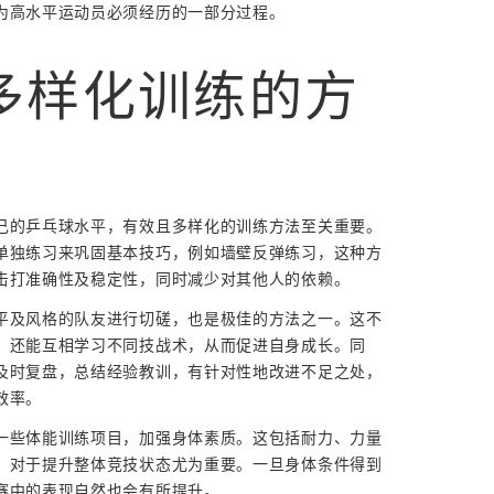
为高水平运动员必须经历的一部分过程。
多样化训练的方
己的乒乓球水平，有效且多样化的训练方法至关重要。
单独练习来巩固基本技巧，例如墙壁反弹练习，这种方
击打准确性及稳定性，同时减少对其他人的依赖。
平及风格的队友进行切磋，也是极佳的方法之一。这不
，还能互相学习不同技战术，从而促进自身成长。同
及时复盘，总结经验教训，有针对性地改进不足之处，
效率。
一些体能训练项目，加强身体素质。这包括耐力、力量
，对于提升整体竞技状态尤为重要。一旦身体条件得到
赛中的表现自然也会有所提升。