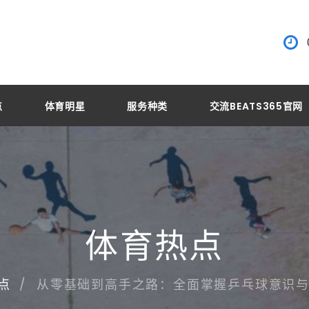
点
体育明星
服务种类
交流BEATS365官网
体育热点
从零基础到高手之路：全面掌握乒乓球意识
点