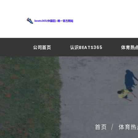
公司首页
认识BEATS365
体育热
首页
体育热