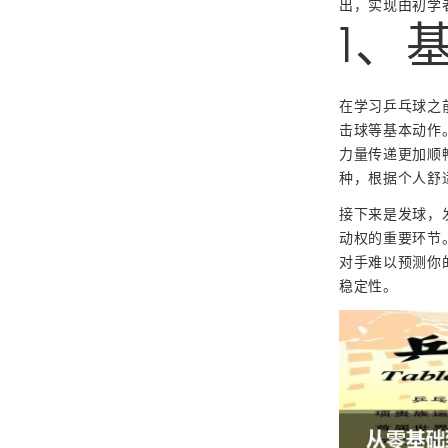
出，实现由初学
1、
在学习乒乓球之
击球等基本动作
力量传递更加顺
种，根据个人舒
接下来是发球，
动权的重要环节
对手难以预测你
稳定性。