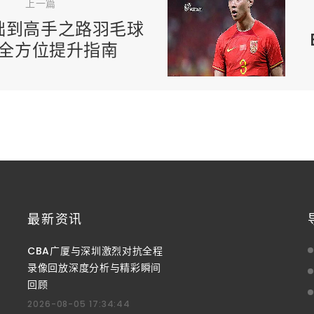
上一篇
础到高手之路羽毛球
全方位提升指南
最新资讯
CBA广厦与深圳激烈对抗全程
录像回放深度分析与精彩瞬间
回顾
2026-08-05 17:34:44