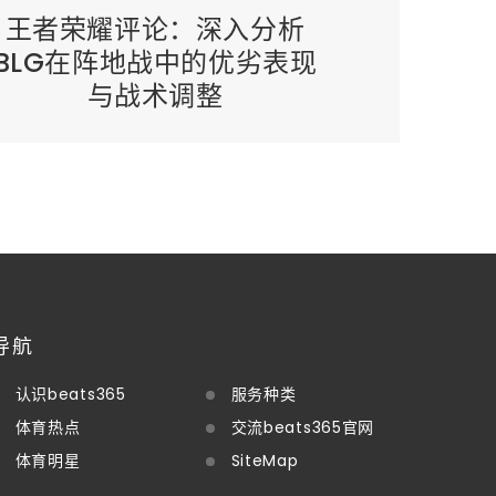
王者荣耀评论：深入分析
BLG在阵地战中的优劣表现
与战术调整
导航
认识beats365
服务种类
体育热点
交流beats365官网
体育明星
SiteMap