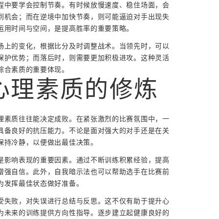
程中要学会控制节奏。有时候放慢速度、稳住场面，会
到机会；而在逆境中加快节奏，则可能逼迫对手出现失
运用时间与空间，是提高胜率的重要策略。
场上的变化，根据比分及时调整战术。当领先时，可以
保护优势；而落后时，则需要更加积极进攻。这种灵活
综合素质的重要体现。
心理素质的修炼
理素质往往能决定成败。在紧张激烈的比赛氛围中，一
具备良好的抗压能力。不论是面对强大的对手还是在关
保持冷静，以便做出最佳决策。
是影响表现的重要因素。通过不断训练积累经验，提高
增强自信。此外，自我暗示法也可以帮助选手在比赛前
为发挥最佳状态做好准备。
受失败，对失误进行总结与反思。这不仅有助于提升心
为未来的训练提供方向性指导。逐步建立起健康良好的