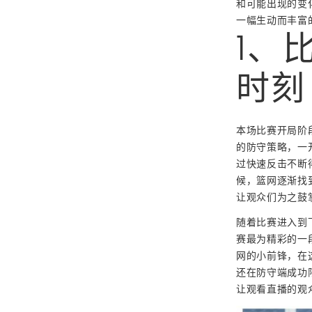
和可能出现的变
一幅生动而丰富
1、
时刻
本场比赛开局阶
的防守策略，一
过快速反击不断
候，篮网逐渐找
让观众们为之鼓
随着比赛进入到
赛最为精彩的一
网的小前锋，在
还在防守端成功
让观看直播的观