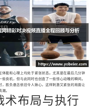
在体能和心理上均处于紧张状态。尤其是在最后几分钟
一些良机，但与此同时也创造了一些惊心动魄的瞬间。
时，胜负悬念依旧令人揪心，这样刺激又紧张的局面让
高潮。
战术布局与执行