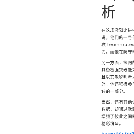
析
在这场激烈比拼
说，他们的一号
攻 teamma
力。而他在防守
另一方面，篮网
具备极强突破能
且以其敏锐判断
外，他还积极参
缺的一部分。
当然，还有其他
数据，却通过默
增强了彼此之间
精彩纷呈。