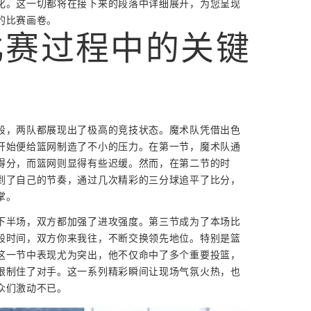
化。这一切都将在接下来的段落中详细展开，为您呈现
的比赛画卷。
比赛过程中的关键
段，两队都展现出了极高的竞技状态。魔术队凭借出色
开始便给篮网制造了不小的压力。在第一节，魔术队通
得分，而篮网则显得有些迟缓。然而，在第二节的时
到了自己的节奏，通过几次精彩的三分球追平了比分，
掌。
下半场，双方都加强了进攻强度。第三节成为了本场比
段时间，双方你来我往，不断交换领先地位。特别是篮
这一节中表现尤为突出，他不仅命中了多个重要投篮，
限制住了对手。这一系列精彩瞬间让现场气氛火热，也
众们激动不已。