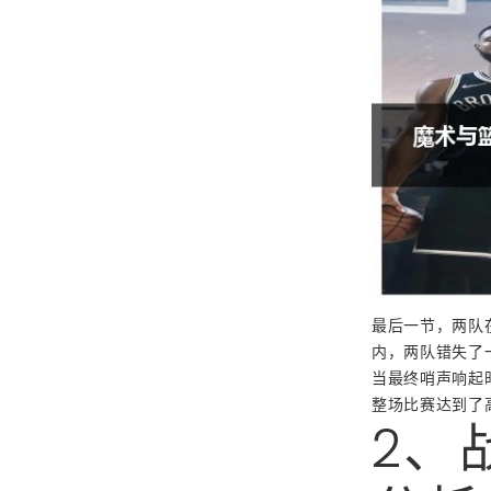
最后一节，两队
内，两队错失了
当最终哨声响起
整场比赛达到了
2、