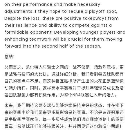
on their performance and make necessary
adjustments if they hope to secure a playoff spot.
Despite the loss, there are positive takeaways from
their resilience and ability to compete against a
formidable opponent. Developing younger players and
enhancing teamwork will be crucial for them moving
forward into the second half of the season.
总结：
总而言之，凯尔特人与骑士之间的一战不仅是一场激烈竞技，更
是战略与技巧的大比拼。通过详细分析，我们看到每支球队都有
自己的亮点与不足，而这种相互碰撞所产生出的火花正是篮球运
动魅力所在。同时，这样高水平赛事对于提升年轻球员成长及增
强团队凝聚力都有积极作用，为整个NBA联赛注入新的活力。
未来，我们期待这两支球队能够继续保持良好的状态，并在接下
来的赛季中给我们带来更多精彩纷呈的赛事。不论是追逐冠军还
是争取季后赛席位，每一步都将成为他们通向辉煌道路上的重要
篇章。希望球迷们能够持续关注，并共同见证这份激情与荣耀！