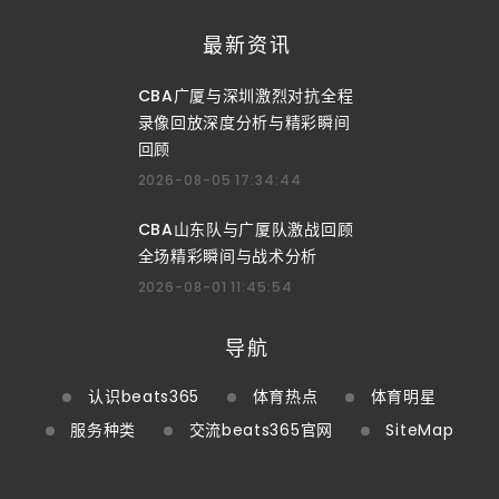
最新资讯
CBA广厦与深圳激烈对抗全程
录像回放深度分析与精彩瞬间
回顾
2026-08-05 17:34:44
CBA山东队与广厦队激战回顾
全场精彩瞬间与战术分析
2026-08-01 11:45:54
导航
认识beats365
体育热点
体育明星
服务种类
交流beats365官网
SiteMap