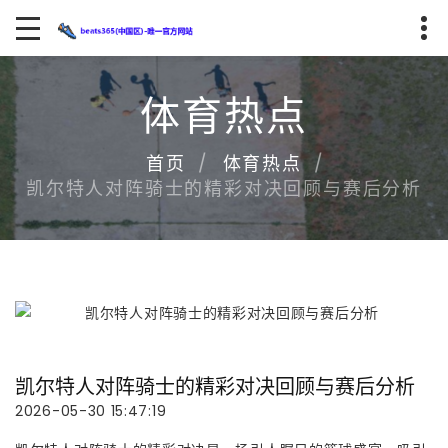
体育热点
首页
体育热点
凯尔特人对阵骑士的精彩对决回顾与赛后分析
凯尔特人对阵骑士的精彩对决回顾与赛后分析
2026-05-30 15:47:19