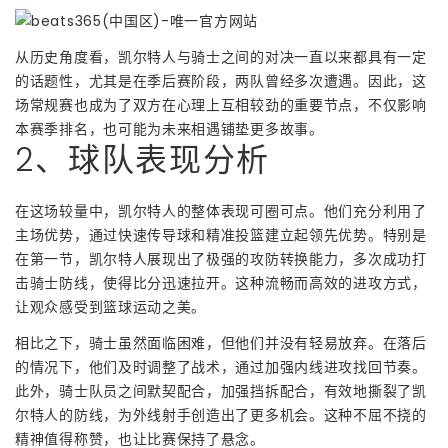
从历史角度看，凯尔特人与骑士之间的对决一直以来都具有一定
的话题性，尤其是在季后赛阶段，两队曾经多次遭遇。因此，这
场常规赛也成为了双方在心理上互相较劲的重要节点，不仅影响
本赛季排名，也可能为未来相遇铺垫更多故事。
2、球队表现分析
在这场较量中，凯尔特人的整体表现可圈可点。他们充分利用了
主场优势，通过快速传导球和精准投篮建立起领先优势。特别是
在第一节，凯尔特人展现出了极强的攻防转换能力，多次成功打
击骑士防线，使得比分迅速拉开。这种流畅而高效的进攻方式，
让观众感受到篮球运动之美。
相比之下，骑士虽然面临困难，但他们并没有轻易放弃。在落后
的情况下，他们及时调整了战术，通过加强内线进攻找回节奏。
此外，骑士队员之间默契配合，加强挡拆配合，有效地撕裂了凯
尔特人的防线，为外线射手创造出了更多机会。这种不屈不挠的
精神值得称赞，也让比赛保持了悬念。