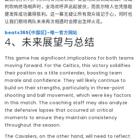
判吹响终场哨声时，全场欢呼声此起彼伏，而凯尔特人也凭借稳
健发挥成功赢得胜利。这一幕无疑让所有观众铭记于心，同时也
让我们期待两队未来再次相遇时会擦出怎样火花。
beats365(中国区)-唯一官方网站
4、未来展望与总结
This game has significant implications for both teams
moving forward. For the Celtics, this victory solidifies
their position as a title contender, boosting team
morale and confidence. They will likely continue to
build on their strengths, particularly in three-point
shooting and ball movement, which were key factors
in this match. The coaching staff may also analyze
the defensive lapses that occurred at critical
moments to ensure they maintain consistency
throughout the season.
The Cavaliers, on the other hand, will need to reflect