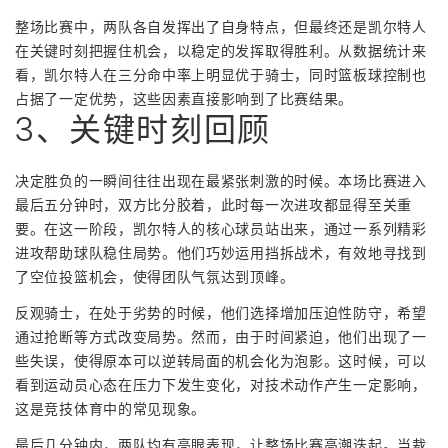
整场比赛中，两队各自发挥出了自身特点，但最终还是凯尔特人
在关键时刻把握住机会，以稳定的发挥取得胜利。从数据统计来
看，凯尔特人在三分命中率上明显优于骑士，同时篮板球控制也
占据了一定优势，这些因素直接影响到了比赛结果。
3、关键时刻回顾
决定胜负的一瞬间往往出现在最紧张刺激的时候。本场比赛进入
最后五分钟时，双方比分胶着，此时每一次进攻都显得至关重
要。在这一阶段，凯尔特人的核心球员站出来，通过一系列精彩
进攻帮助球队稳住局势。他们巧妙运用挡拆战术，有效地寻找到
了空位投篮机会，使得团队气氛达到顶峰。
反观骑士，在处于劣势的时候，他们选择增加压迫性防守，希望
通过抢断等方式改变局势。然而，由于时间紧迫，他们出现了一
些失误，使得原本可以逆转局面的机会化为泡影。这时候，可以
看到运动员心态在压力下发生变化，对技术动作产生一定影响，
这是竞技体育中的常见现象。
最后几分钟内，两队均有亮眼表现，让整场比赛高潮迭起。当裁