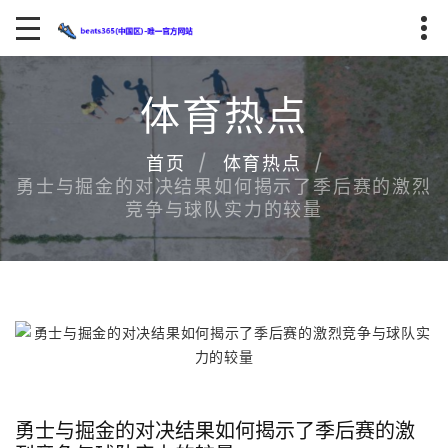
体育热点
首页
体育热点
勇士与掘金的对决结果如何揭示了季后赛的激烈
竞争与球队实力的较量
勇士与掘金的对决结果如何揭示了季后赛的激