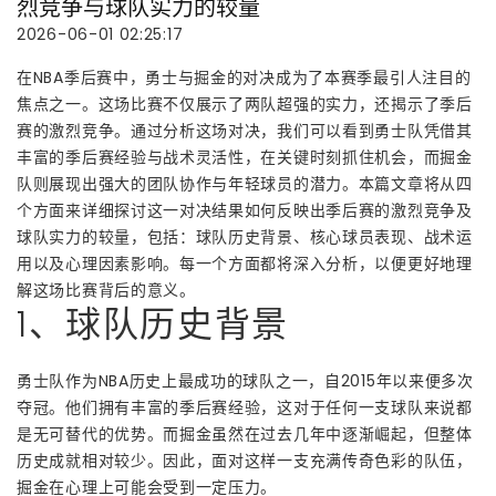
烈竞争与球队实力的较量
2026-06-01 02:25:17
在NBA季后赛中，勇士与掘金的对决成为了本赛季最引人注目的
焦点之一。这场比赛不仅展示了两队超强的实力，还揭示了季后
赛的激烈竞争。通过分析这场对决，我们可以看到勇士队凭借其
丰富的季后赛经验与战术灵活性，在关键时刻抓住机会，而掘金
队则展现出强大的团队协作与年轻球员的潜力。本篇文章将从四
个方面来详细探讨这一对决结果如何反映出季后赛的激烈竞争及
球队实力的较量，包括：球队历史背景、核心球员表现、战术运
用以及心理因素影响。每一个方面都将深入分析，以便更好地理
解这场比赛背后的意义。
1、球队历史背景
勇士队作为NBA历史上最成功的球队之一，自2015年以来便多次
夺冠。他们拥有丰富的季后赛经验，这对于任何一支球队来说都
是无可替代的优势。而掘金虽然在过去几年中逐渐崛起，但整体
历史成就相对较少。因此，面对这样一支充满传奇色彩的队伍，
掘金在心理上可能会受到一定压力。