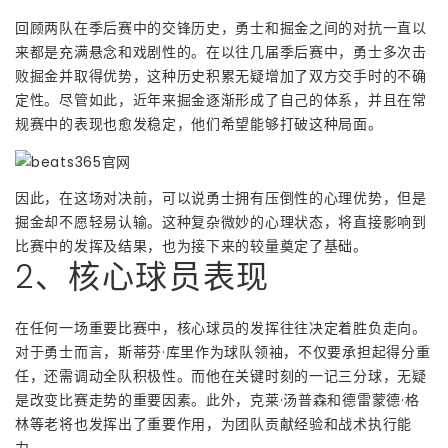
回顾两队在季后赛中的交锋历史，勇士和掘金之间的对抗一直以
来都是充满悬念和戏剧性的。在以往几届季后赛中，勇士多次击
败掘金并取得优势，这种历史积累无疑增加了双方交手时的不确
定性。尽管如此，近年来掘金逐渐形成了自己的体系，并且在常
规赛中的表现也愈发稳定，他们希望能够打破这种局面。
因此，在这场对决前，可以说勇士拥有压倒性的心理优势，但是
掘金却不愿轻易认输。这种复杂微妙的心理状态，将直接影响到
比赛中的发挥及结果，也为接下来的较量奠定了基础。
2、核心球员表现
在任何一场重要比赛中，核心球员的发挥往往决定着胜负走向。
对于勇士而言，斯蒂芬·库里作为球队领袖，不仅要承担起得分重
任，还需调动全队积极性。而他在关键时刻的一记三分球，无疑
是改变比赛走势的重要因素。此外，克莱·汤普森和德雷蒙德·格
林等老将也发挥出了重要作用，为团队贡献经验和战术执行能
力。