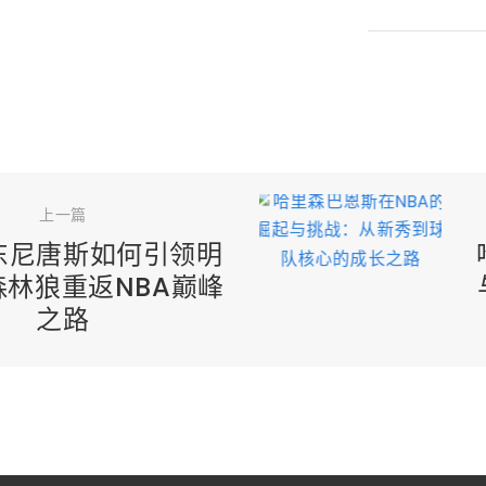
上一篇
东尼唐斯如何引领明
森林狼重返NBA巅峰
之路