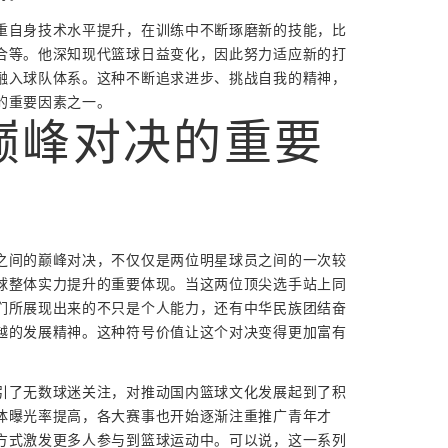
重自身技术水平提升，在训练中不断琢磨新的技能，比
合等。他深知现代篮球日益变化，因此努力适应新的打
融入球队体系。这种不断追求进步、挑战自我的精神，
的重要因素之一。
巅峰对决的重要
之间的巅峰对决，不仅仅是两位明星球员之间的一次较
球整体实力提升的重要体现。当这两位顶尖选手站上同
们所展现出来的不只是个人能力，还有中华民族团结奋
越的发展精神。这种符号价值让这个对决变得更加富有
引了无数球迷关注，对推动国内篮球文化发展起到了积
体曝光率提高，各大赛事也开始逐渐注重推广青年才
方式激发更多人参与到篮球运动中。可以说，这一系列