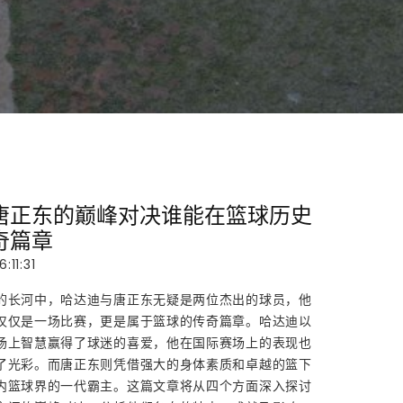
唐正东的巅峰对决谁能在篮球历史
奇篇章
:11:31
的长河中，哈达迪与唐正东无疑是两位杰出的球员，他
仅仅是一场比赛，更是属于篮球的传奇篇章。哈达迪以
场上智慧赢得了球迷的喜爱，他在国际赛场上的表现也
了光彩。而唐正东则凭借强大的身体素质和卓越的篮下
内篮球界的一代霸主。这篇文章将从四个方面深入探讨