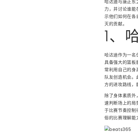
哈达迪与唐正东
力，并讨论谁能
示他们如何在各
灭的贡献。
1、
哈达迪作为一名
具备强大的篮板
常利用自己的身
队友创造机会。
方的进攻路线，
除了身体素质外
速判断场上的局
于比赛节奏控制
俗的比赛理解能