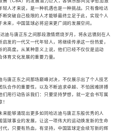
联赛（CBA）的发展潜力巨大，各俱乐部间竞争愈加激
年轻人才来说，是一种机遇也是一种挑战。只有像哈达
不断突破自己极限的人才能够最终立足于此，实现个人
于未来，中国篮球必将迎来更广阔的发展空间。
 up, 哈达迪与唐正东之间那段激情燃烧岁月，将永远镌刻在人
所启发的一代又一代年轻人，将继续传承这一份热爱，
新的高度。从某种意义上说，他们已经不仅仅是运动
会体育文化发展的重要力量。
迪与唐正东之间那场巅峰对决，不仅展示出了个人技艺
团队合作的重要性，以及不断追求卓越、不怕困难拼搏
他们用行动告诉我们：只要坚持梦想，就一定会书写属
章！
未来能够涌现出更多如同哈达迪与唐正东般优秀的人
国篮球事业的发展，让这一项伟大的运动焕发新的生命
时代，只要有热血，有坚持，中国篮球定会续写新的辉