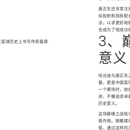
唐正东还非常注
如投射和挡拆配
法，以求更好地
也成为了他成功
3、
意义
哈达迪与唐正东
量，更是中国篮
一个赛场时，他
进、不懈追求卓
历史意义。
这场巅峰之战吸
极作用。随着媒
俊，通过这样的