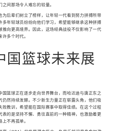
们之间那场令人难忘的较量。
也为后辈们树立了榜样，让年轻一代看到努力拼搏所带
许多年轻球员纷纷向他们学习，希望能够继承这种拼搏
球推向更高境界。因此，这场经典战役不仅影响了一代
来许多个时代。
中国篮球未来展
中国篮球正在逐步走向世界舞台，而哈达迪与唐正东之
气仍然持续发酵。不少新生力量正在崭露头角，他们吸
失败教训，希望能在国际赛事中取得佳绩。在这个过程
代表的是坚持不懈、勇往直前的一种精神，也激励着更
路上不再孤单。