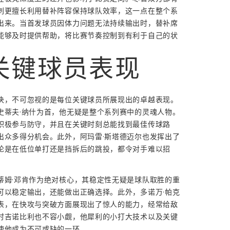
刺更擅长利用替补阵容保持球队效率，这一点在整个系
出来。当首发球员因体力问题无法持续输出时，替补席
能够及时提供帮助，将比赛节奏控制到有利于自己的状
关键球员表现
决，不可忽视的是每位关键球员所展现出的卓越表现。
史蒂夫·纳什为首，他无疑是整个系列赛中的灵魂人物。
积极参与防守，并且在关键时刻总能找到最佳传球路
出众多得分机会。此外，阿玛雷·斯塔德迈尔也发挥出了
论是在低位单打还是挡拆后的跳投，都令对手难以招
蒂姆·邓肯作为绝对核心，其稳定性无疑是球队取胜的重
可以稳定输出，还能做出正确选择。此外，多诺万·帕克
表，在快攻与突破方面展现出了惊人的能力，经常给敌
时吉诺比利也不容小觑，他犀利的小打大技术以及关键
使他成为不可或缺的一环。