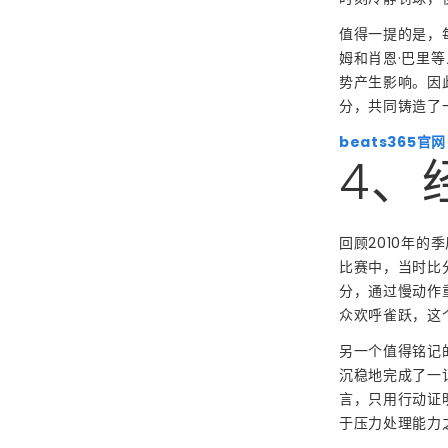
值得一提的是，
姆和肖恩·巴里
势产生影响。因
分，共同铸造了
beats365官网
4、
回顾2010年
比赛中，当时比
分，通过慢动作
众欢呼雀跃，这
另一个值得铭记
沉稳地完成了一
言，只用行动证
于压力处理能力