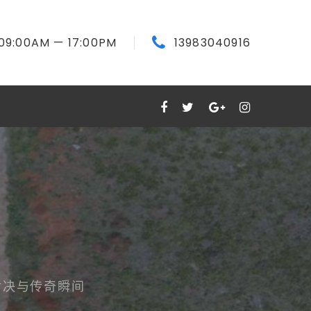
09:00
AM
— 17:00
PM
13983040916
对决与传奇瞬间