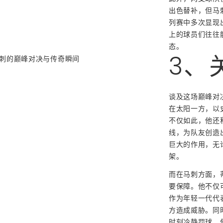
出色替补，但马
列赛中多次显现
上的球员们往往
态。
3、
谈及这场巅峰对
在太阳一方，以
不仅如此，他还
线，为队友创造
巨大的作用，无
架。
而在马刺方面，
要保障。他不仅
作为年轻一代代
方造成威胁。同
时刻冷静罚球，