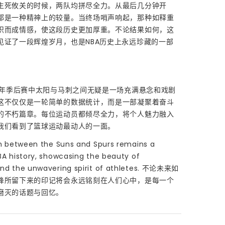
生死攸关的时候，两队均拼尽全力。从最后几分钟开
都是一种精神上的较量。当终场哨声响起，那种如释重
织而成情感，使这段历史更加厚重。不论结果如何，这
见证了一段辉煌岁月，也是NBA历史上永远珍藏的一部
10年季后赛中太阳与马刺之间无疑是一场充满悬念和戏剧
这不仅仅是一轮简单的数据统计，而是一部凝聚着奋斗
的不朽篇章。每位运动员都倾尽全力，将个人魅力融入
我们看到了篮球运动最动人的一面。
sh between the Suns and Spurs remains a
BA history, showcasing the beauty of
nd the unwavering spirit of athletes. 不论未来如
锋所留下来的印记将会永远铭刻在人们心中，是每一个
磨灭的话题与回忆。