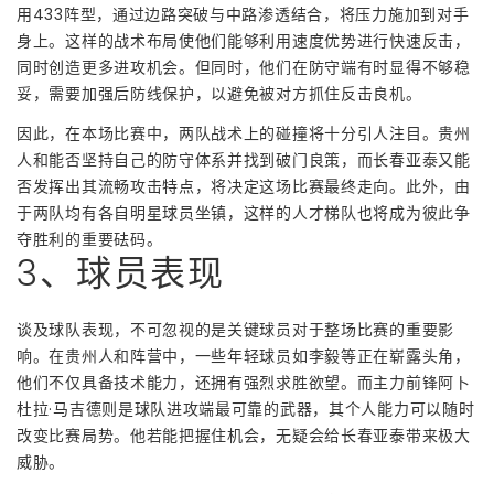
用433阵型，通过边路突破与中路渗透结合，将压力施加到对手
身上。这样的战术布局使他们能够利用速度优势进行快速反击，
同时创造更多进攻机会。但同时，他们在防守端有时显得不够稳
妥，需要加强后防线保护，以避免被对方抓住反击良机。
因此，在本场比赛中，两队战术上的碰撞将十分引人注目。贵州
人和能否坚持自己的防守体系并找到破门良策，而长春亚泰又能
否发挥出其流畅攻击特点，将决定这场比赛最终走向。此外，由
于两队均有各自明星球员坐镇，这样的人才梯队也将成为彼此争
夺胜利的重要砝码。
3、球员表现
谈及球队表现，不可忽视的是关键球员对于整场比赛的重要影
响。在贵州人和阵营中，一些年轻球员如李毅等正在崭露头角，
他们不仅具备技术能力，还拥有强烈求胜欲望。而主力前锋阿卜
杜拉·马吉德则是球队进攻端最可靠的武器，其个人能力可以随时
改变比赛局势。他若能把握住机会，无疑会给长春亚泰带来极大
威胁。