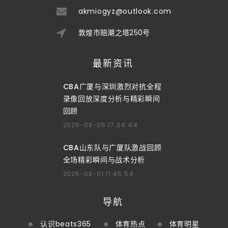
akmiogyz@outlook.com
敦煌市赔潮之塔250号
最新资讯
CBA广厦与深圳激烈对抗全程
录像回放深度分析与精彩瞬间
回顾
2026-08-05 17:34:44
CBA山东队与广厦队激战回顾
全场精彩瞬间与战术分析
2026-08-01 11:45:54
导航
认识beats365
体育热点
体育明星