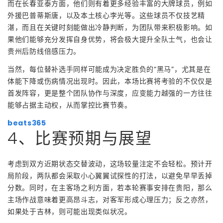
而在长春亚泰方面，他们则有着更多经验丰富的大牌球员，例如
外援巴普蒂斯唐，以及本土核心李光等。这些球员不仅技艺精
湛，而且在关键时刻能做出冷静判断，为团队带来积极影响。如
果他们能够充分发挥自身优势，将会极大提升全队士气，也会让
贵州后防线倍感压力。
当然，每位替补选手同样可能成为决定胜负的“黑马”，尤其是在
体能下降或伤病情况出现时。因此，本场比赛将考验的不仅仅是
首发阵容，更是整个团队协作与深度，应变能力越强的一方往往
能够占据主动权，从而掌控比赛节奏。
beats365
4、比赛预期与展望
考虑到双方近期状态交替波动，这场较量注定不会轻松。预计开
局阶段，两队都会采取小心翼翼试探性的打法，以避免早早丢掉
分数。同时，在主客场之利方面，若本轮赛事安排在贵阳，那么
主场作战意味着更高昂斗志，对客军形成心理压力；反之亦然，
如果处于吉林，则可能出现类似状况。